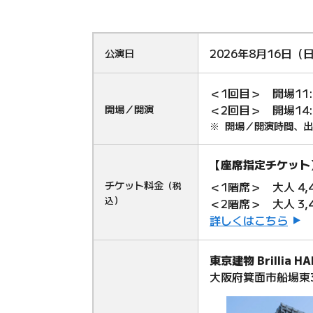
2026年8月16日（
公演日
＜1回目＞ 開場11:0
開場／開演
＜2回目＞ 開場14:3
開場／開演時間、出
【座席指定チケット
チケット料金
＜1階席＞
大人 4
（税
込）
＜2階席＞
大人 3
詳しくはこちら
東京建物 Brilli
大阪府箕面市船場東3