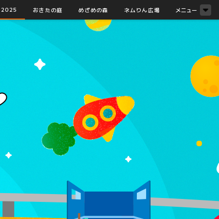
2025
おきたの庭
めざめの森
ネムりん広場
メニュー