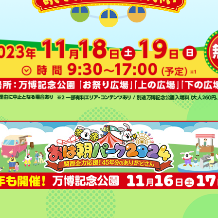
お
は朝パーク